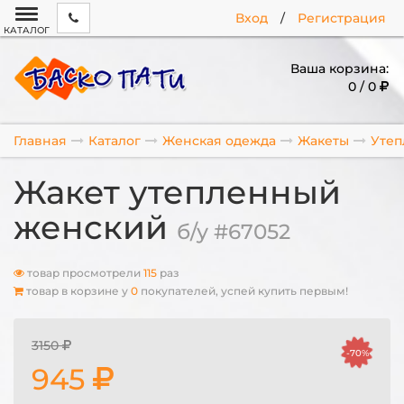
Вход
/
Регистрация
КАТАЛОГ
Ваша корзина:
0 / 0
Главная
Каталог
Женская одежда
Жакеты
Уте
Жакет утепленный
женский
б/у #67052
товар просмотрели
115
раз
товар в корзине у
0
покупателей, успей купить первым!
3150
-70%
945