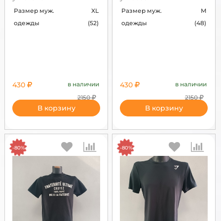
Размер муж.
XL
Размер муж.
M
одежды
(52)
одежды
(48)
430
в наличии
430
в наличии
2150
2150
В корзину
В корзину
-80%
-80%