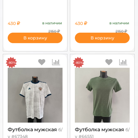
430
в наличии
430
в наличии
2150
2150
В корзину
В корзину
-80%
-80%
Футболка мужская
Футболка мужская
б/
б/
у #67348
у #66551