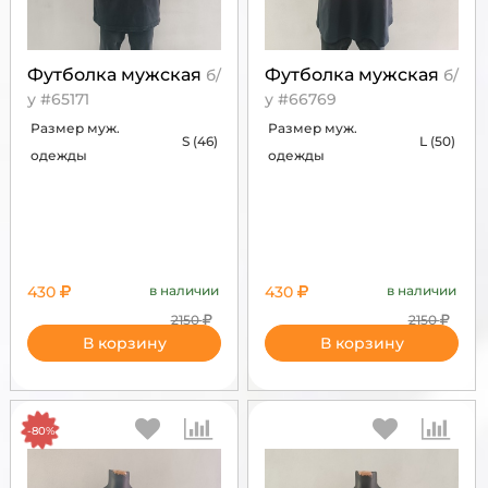
Футболка мужская
Футболка мужская
б/
б/
у #65171
у #66769
Размер муж.
Размер муж.
S (46)
L (50)
одежды
одежды
430
в наличии
430
в наличии
2150
2150
В корзину
В корзину
-80%