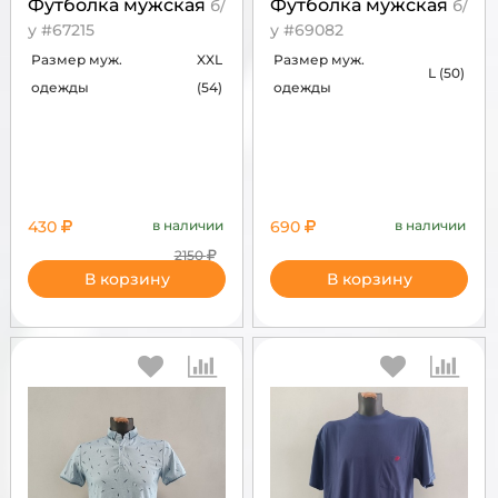
Футболка мужская
Футболка мужская
б/
б/
у #67215
у #69082
Размер муж.
XXL
Размер муж.
L (50)
одежды
(54)
одежды
430
в наличии
690
в наличии
2150
В корзину
В корзину