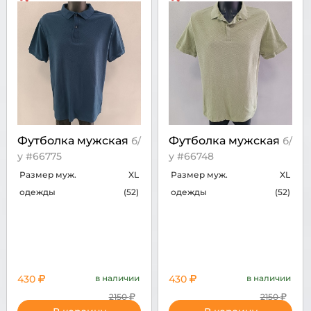
Футболка мужская
Футболка мужская
б/
б/
у #66775
у #66748
Размер муж.
XL
Размер муж.
XL
одежды
(52)
одежды
(52)
430
в наличии
430
в наличии
2150
2150