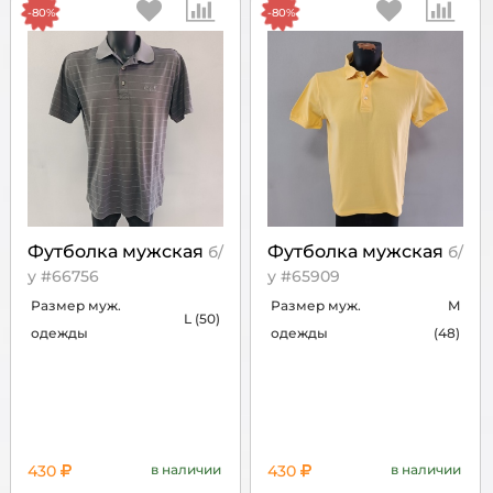
-80%
-80%
Футболка мужская
Футболка мужская
б/
б/
у #66756
у #65909
Размер муж.
Размер муж.
M
L (50)
одежды
одежды
(48)
430
в наличии
430
в наличии