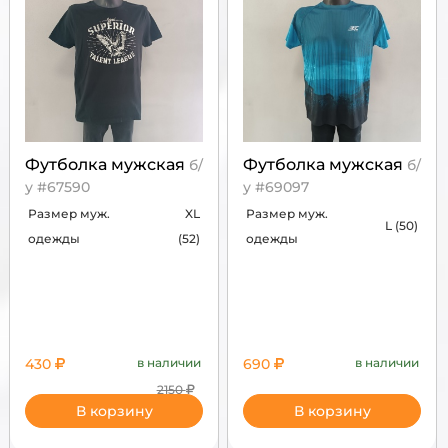
Футболка мужская
Футболка мужская
б/
б/
у #67590
у #69097
Размер муж.
XL
Размер муж.
L (50)
одежды
(52)
одежды
430
в наличии
690
в наличии
2150
В корзину
В корзину