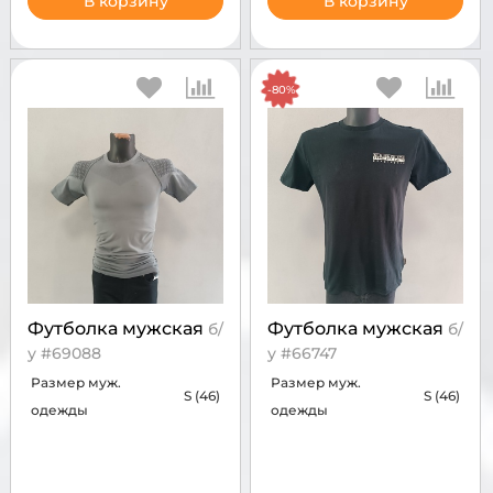
В корзину
В корзину
-80%
Футболка мужская
Футболка мужская
б/
б/
у #69088
у #66747
Размер муж.
Размер муж.
S (46)
S (46)
одежды
одежды