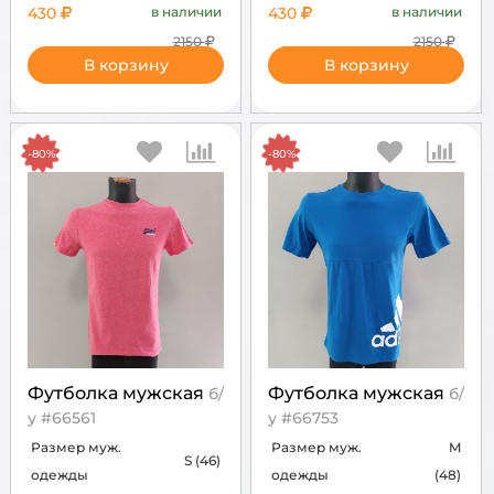
430
в наличии
430
в наличии
2150
2150
В корзину
В корзину
-80%
-80%
Футболка мужская
Футболка мужская
б/
б/
у #66561
у #66753
Размер муж.
Размер муж.
M
S (46)
одежды
одежды
(48)