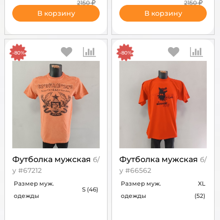
2150
2150
В корзину
В корзину
-80%
-80%
Футболка мужская
Футболка мужская
б/
б/
у #67212
у #66562
Размер муж.
Размер муж.
XL
S (46)
одежды
одежды
(52)