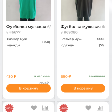
Футболка мужская
Футболка мужская
б/
б/
у #66771
у #69080
Размер муж.
Размер муж.
XXXL
L (50)
одежды
одежды
(56)
430
в наличии
690
в наличии
2150
В корзину
В корзину
-80%
-80%