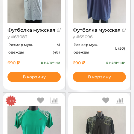
Футболка мужская
Футболка мужская
б/
б/
у #69083
у #69096
Размер муж.
M
Размер муж.
L (50)
одежды
(48)
одежды
690
в наличии
690
в наличии
В корзину
В корзину
-80%