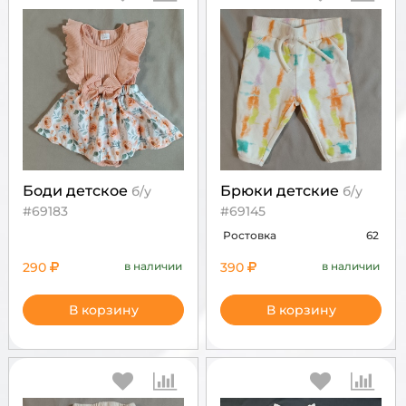
Боди детское
Брюки детские
б/у
б/у
#69183
#69145
Ростовка
62
290
в наличии
390
в наличии
В корзину
В корзину