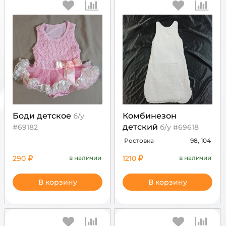
Боди детское
Комбинезон
б/у
детский
#69182
б/у #69618
Ростовка
98, 104
290
в наличии
1210
в наличии
В корзину
В корзину