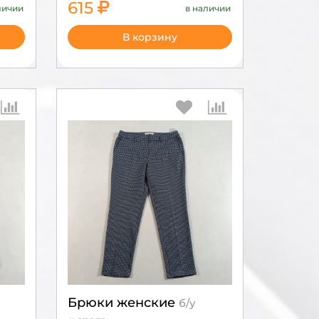
615
личии
в наличии
2050
В корзину
Брюки женские
б/у