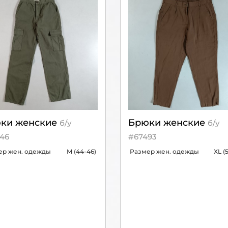
ки женские
Брюки женские
б/у
б/у
46
#67493
ер жен. одежды
M (44-46)
Размер жен. одежды
XL (