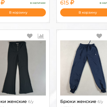
5
615
в наличии
в на
2050
2050
В корзину
В корзину
ки женские
Брюки женские
б/у
б/у