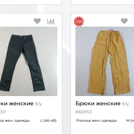
-70%
ки женские
Брюки женские
б/у
б/у
30
#66953
ер жен. одежды
L (46-48)
Размер жен. одежды
M (4