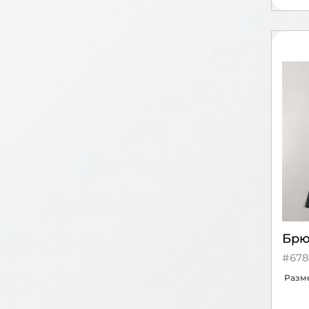
Брю
#678
Разм