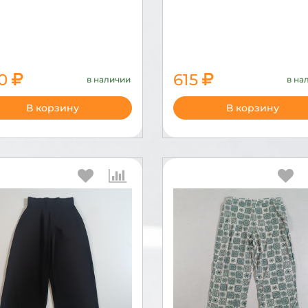
50
615
в наличии
в на
2050
В корзину
В корзину