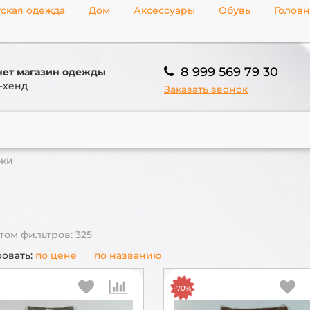
ская одежда
Дом
Аксессуары
Обувь
Голов
8 999 569 79 30
ет магазин одежды
-хенд
Заказать звонок
ки
том фильтров: 325
овать:
по цене
по названию
-70%