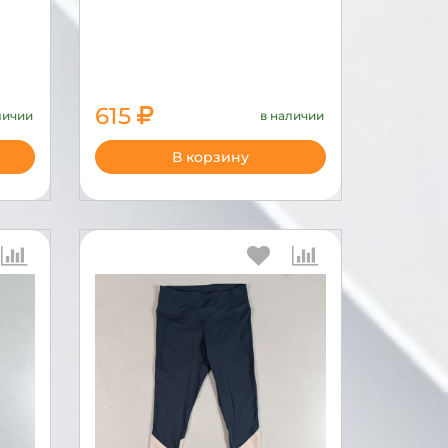
615
личии
в наличии
2050
В корзину