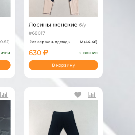
Лосины женские
б/у
#68017
50-52)
Размер жен. одежды
M (44-46)
630
личии
в наличии
В корзину