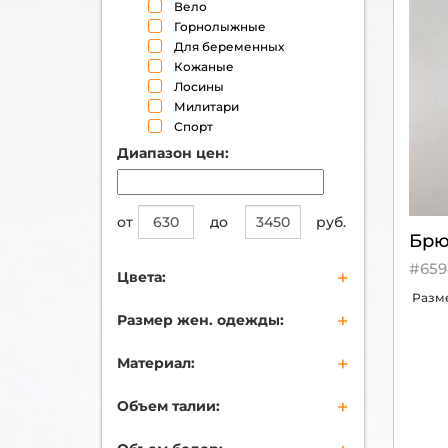
Вело
Горнолыжные
Для беременных
Кожаные
Лосины
Милитари
Спорт
Диапазон цен:
от
до
руб.
Брю
#659
+
Цвета:
Разм
бежевый
+
Размер жен. одежды:
черный
синий
XS (40-42)
+
Материал:
коричневый
S (42-44)
бордовый
M (44-46)
Хлопок
+
коралловый
Объем талии:
L (46-48)
Полиэстер
золотой
XL (50-52)
Вискоза
55
серый
XXL (52-54)