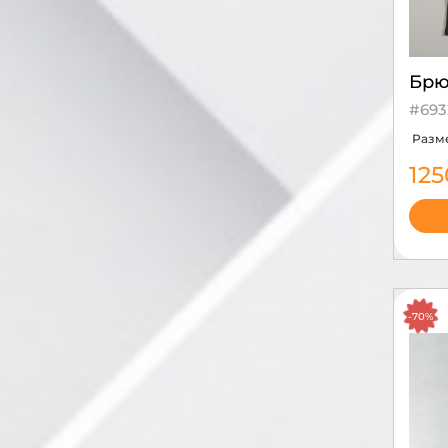
Брю
#693
Разм
12
-70%