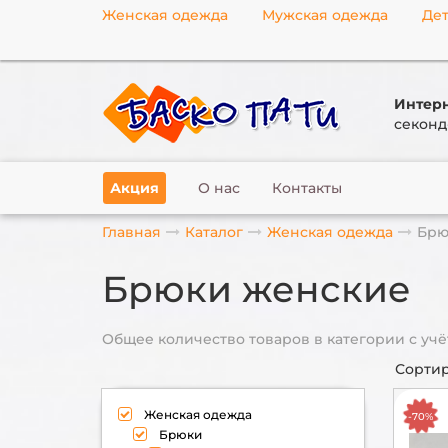
Женская одежда
Мужская одежда
Дет
Интерн
секонд
Акция
О нас
Контакты
Главная
Каталог
Женская одежда
Брю
Брюки женские
Общее количество товаров в категории с учё
Сортир
Женская одежда
-70%
Брюки