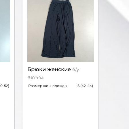
Брюки женские
б/у
#67443
50-52)
Размер жен. одежды
S (42-44)