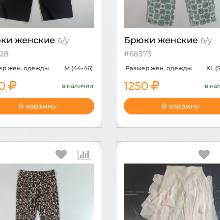
ки женские
Брюки женские
б/у
б/у
28
#68373
ер жен. одежды
M (44-46)
Размер жен. одежды
XL (
50
1250
в наличии
в на
В корзину
В корзину