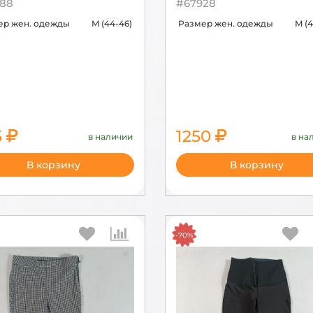
88
#67928
ер жен. одежды
M (44-46)
Размер жен. одежды
M (4
5
1250
в наличии
в на
1650
В корзину
В корзину
-70%