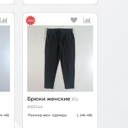
-70%
Брюки женские
б/у
#65144
4-46)
Размер жен. одежды
L (46-48)