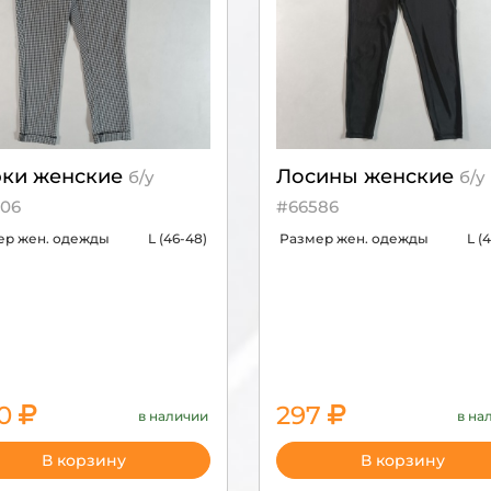
ки женские
Лосины женские
б/у
б/у
06
#66586
ер жен. одежды
L (46-48)
Размер жен. одежды
L (
50
297
в наличии
в на
990
В корзину
В корзину