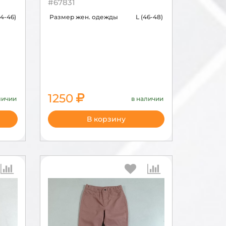
#67831
4-46)
Размер жен. одежды
L (46-48)
1250
личии
в наличии
В корзину