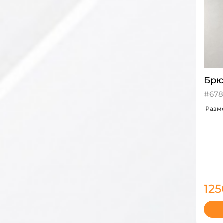
70
71
72
73
74
75
76
77
Брю
78
79
#678
80
Разм
81
82
83
84
85
86
87
88
12
89
90
93