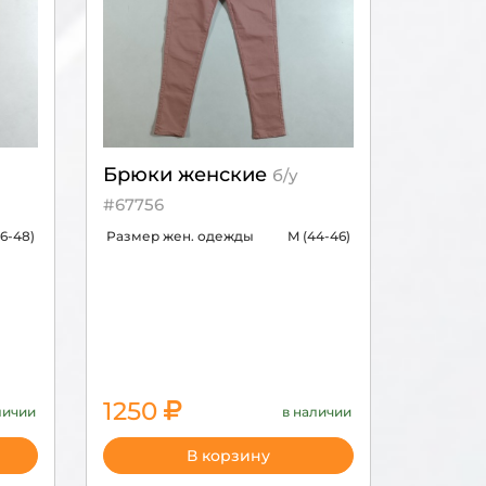
Брюки женские
б/у
#67756
46-48)
Размер жен. одежды
M (44-46)
1250
личии
в наличии
В корзину