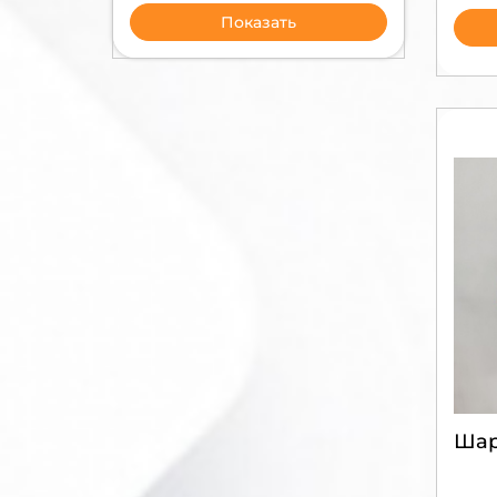
162
20
серебряный
Показать
164
22
бирюзовый
168
24
белый
174
26
желтый
176
28
178
30
180
32
182
34
184
36
186
38
188
40
190
42
192
44
194
46
196
48
198
50
200
60
22
62
64
66
Ша
70
72