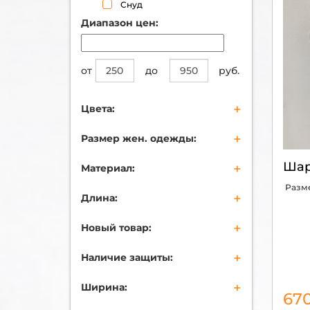
Снуд
Диапазон цен:
от
до
руб.
+
Цвета:
бежевый
+
Размер жен. одежды:
черный
синий
ONE SIZE
Ша
+
Материал:
коричневый
бордовый
Хлопок
Разм
+
серый
Длина:
Полиэстер
зеленый
Вискоза
114
голубой
+
Новый товар:
Экомех
124
мультиколор
Шерсть
138
С биркой
оранжевый
+
Кашемир
Наличие защиты:
140
персиковый
Акрил
146
нет
розовый
Люрекс
+
156
Ширина:
фиолетовый
67
Текстиль
160
16
красный