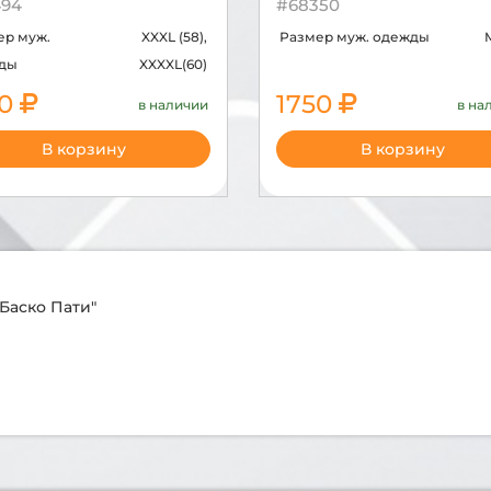
94
#68350
ер муж.
XXXL (58),
Размер муж. одежды
M
ды
XXXXL(60)
50
1750
в наличии
в на
В корзину
В корзину
Баско Пати"