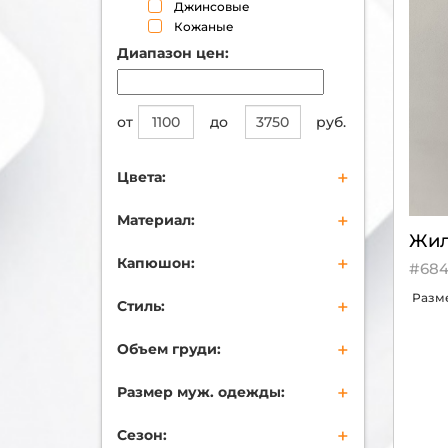
Джинсовые
Кожаные
Диапазон цен:
от
до
руб.
+
Цвета:
бежевый
+
Материал:
черный
Жил
синий
Хлопок
+
Капюшон:
коричневый
#684
Полиэстер
серый
Вискоза
Есть
Разм
+
голубой
Стиль:
Шерсть
Нет
мультиколор
Акрил
Casual
оливковый
+
Пропитка полиуретан
Объем груди:
оранжевый
Люрекс
91
фиолетовый
Микрофибра
+
Размер муж. одежды:
94
красный
103
S (46)
серебряный
+
Сезон:
106
M (48)
белый