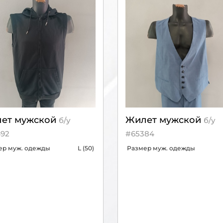
ет мужской
Жилет мужской
б/у
б/у
92
#65384
ер муж. одежды
L (50)
Размер муж. одежды