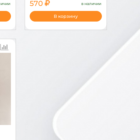
570
личии
в наличии
1900
В корзину