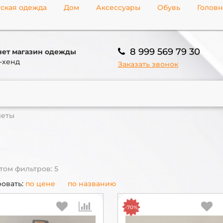
ская одежда
Дом
Аксессуары
Обувь
Голов
8 999 569 79 30
ет магазин одежды
-хенд
Заказать звонок
еты
том фильтров: 5
овать:
по цене
по названию
-70%