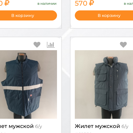
00
570
в наличии
в на
1900
В корзину
В корзину
ет мужской
Жилет мужской
б/у
б/у