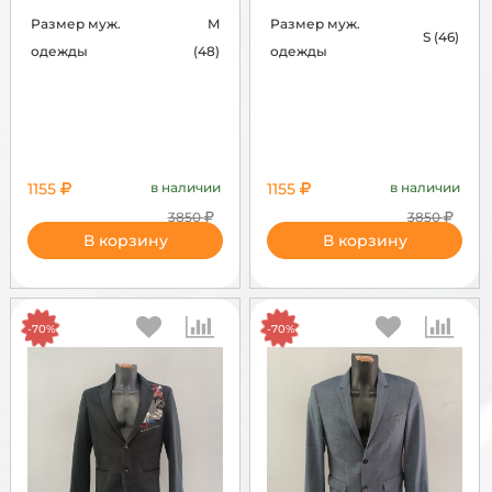
Размер муж.
M
Размер муж.
S (46)
одежды
(48)
одежды
1155
в наличии
1155
в наличии
3850
3850
В корзину
В корзину
-70%
-70%