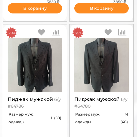
3850
3850
В корзину
В корзину
-70%
-70%
Пиджак мужской
Пиджак мужской
б/у
б/у
#64786
#64780
Размер муж.
Размер муж.
M
L (50)
одежды
одежды
(48)