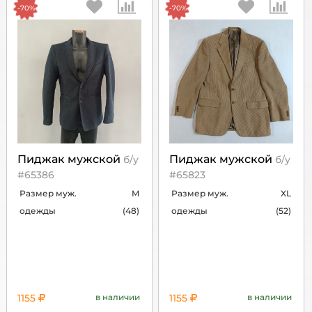
-70%
-70%
Пиджак мужской
Пиджак мужской
б/у
б/у
#65386
#65823
Размер муж.
M
Размер муж.
XL
одежды
(48)
одежды
(52)
1155
в наличии
1155
в наличии