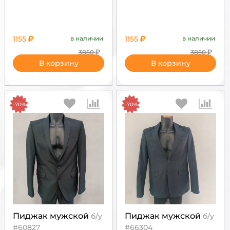
1155
в наличии
1155
в наличии
3850
3850
В корзину
В корзину
-70%
-70%
Пиджак мужской
Пиджак мужской
б/у
б/у
#60827
#66304