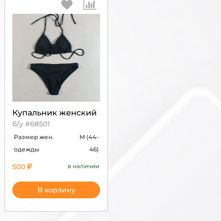
Купальник женский
б/у #68501
Размер жен.
M (44-
одежды
46)
500
в наличии
В корзину