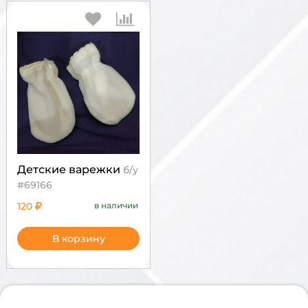
Детские варежки
б/у
#69166
120
в наличии
В корзину