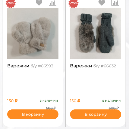
-70%
-70%
Варежки
Варежки
б/у #66593
б/у #66632
150
в наличии
150
в наличии
500
500
В корзину
В корзину