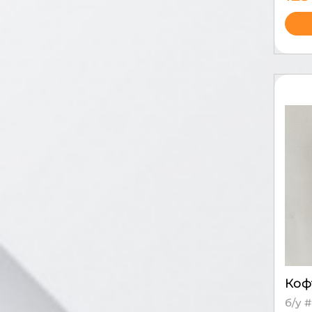
Коф
б/у 