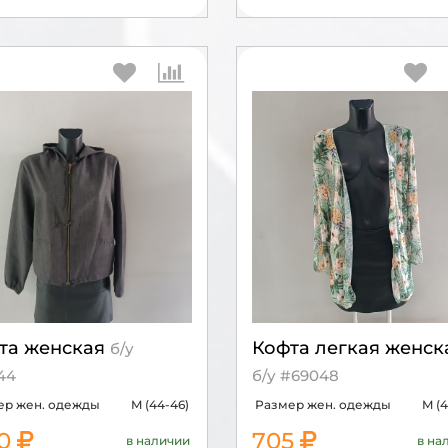
та женская
Кофта легкая женск
б/у
44
б/у #69048
ер жен. одежды
M (44-46)
Размер жен. одежды
M (4
50
705
в наличии
в на