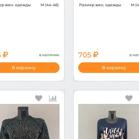
ер жен. одежды
M (44-46)
Размер жен. одежды
M (4
5
705
в наличии
в на
В корзину
В корзину