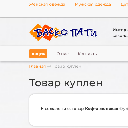
Женская одежда
Мужская одежда
Дет
Интерн
секонд
Акция
О нас
Контакты
Главная
Товар куплен
Товар куплен
К сожалению, товар
Кофта женская
б/у 