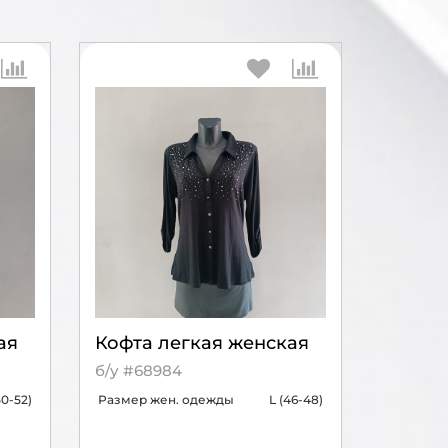
ая
Кофта легкая женская
б/у #68984
50-52)
Размер жен. одежды
L (46-48)