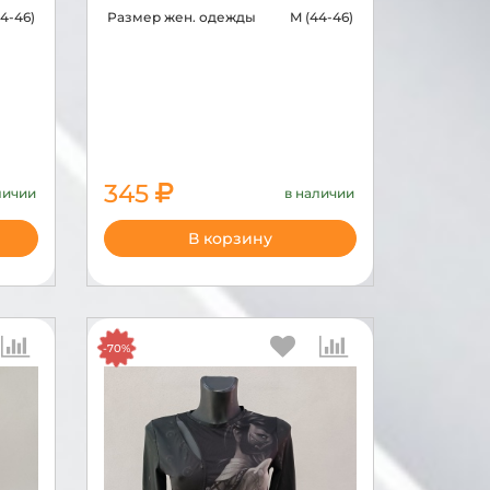
4-46)
Размер жен. одежды
M (44-46)
345
личии
в наличии
1150
В корзину
-70%