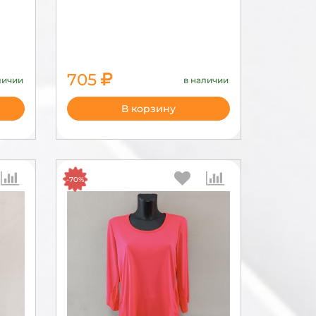
705
личии
в наличии
В корзину
-70%