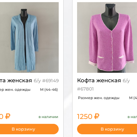
та женская
Кофта женская
б/у #69149
б/у
#67801
ер жен. одежды
M (44-46)
Размер жен. одежды
M (4
50
1250
в наличии
в на
В корзину
В корзину