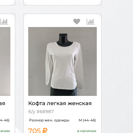
ая
Кофта легкая женская
б/у #68987
4-46)
Размер жен. одежды
M (44-46)
705
личии
в наличии