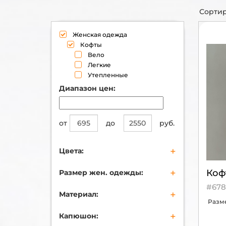
Сортир
Женская одежда
Кофты
Вело
Легкие
Утепленные
Диапазон цен:
от
до
руб.
+
Цвета:
бежевый
+
Коф
Размер жен. одежды:
черный
синий
#678
XS (40-42)
+
Материал:
коричневый
S (42-44)
Разм
бордовый
M (44-46)
Хлопок
+
коралловый
Капюшон:
L (46-48)
Полиэстер
золотой