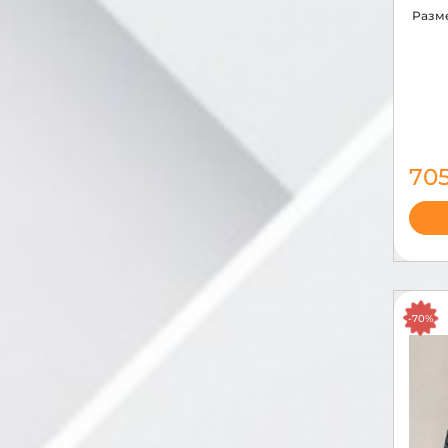
Разм
70
-70%