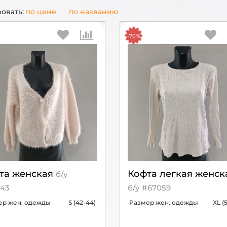
овать:
по цене
по названию
-70%
та женская
Кофта легкая женск
б/у
43
б/у #67059
ер жен. одежды
S (42-44)
Размер жен. одежды
XL (