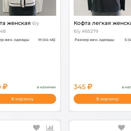
та женская
Кофта легкая женск
б/у
48
б/у #65279
ер жен. одежды
M (44-46)
Размер жен. одежды
S (
0
345
в наличии
в на
1900
1150
В корзину
В корзину