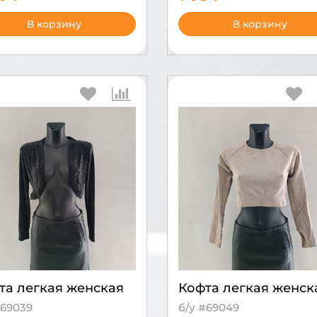
В корзину
В корзину
та легкая женская
Кофта легкая женск
#69039
б/у #69049