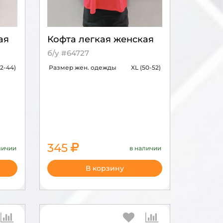
ая
Кофта легкая женская
б/у #64727
42-44)
Размер жен. одежды
XL (50-52)
345
личии
в наличии
1150
В корзину