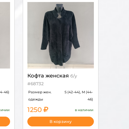
Кофта женская
б/у
#68732
4-46)
Размер жен.
S (42-44), M (44-
одежды
46)
1250
личии
в наличии
В корзину