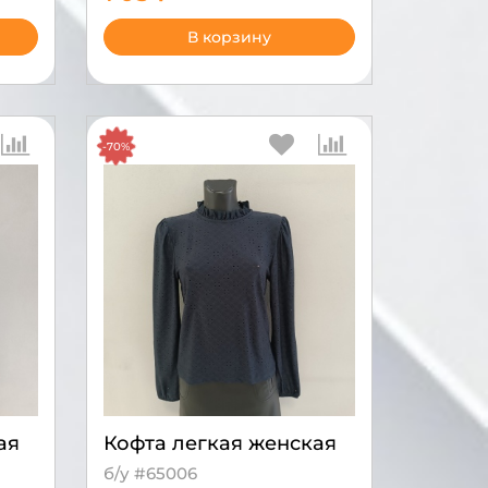
В корзину
-70%
ая
Кофта легкая женская
б/у #65006