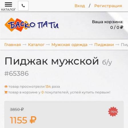
Вход
/
Регистрация
КАТАЛОГ
Ваша корзина:
0 / 0
Главная
Каталог
Мужская одежда
Пиджаки
Пи
Пиджак мужской
б/у
#65386
товар просмотрели
134
раза
товар в корзине у
0
покупателей, успей купить первым!
3850
-70%
1155