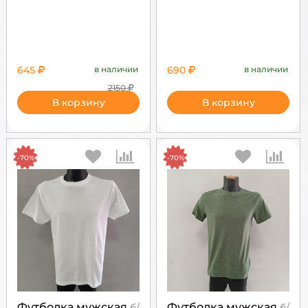
645
в наличии
690
в наличии
2150
В корзину
В корзину
-70%
-70%
Футболка мужская
Футболка мужская
б/
б/