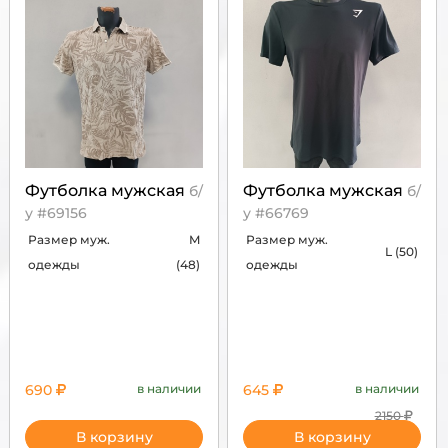
Футболка мужская
Футболка мужская
б/
б/
у #69156
у #66769
Размер муж.
M
Размер муж.
L (50)
одежды
(48)
одежды
690
в наличии
645
в наличии
2150
В корзину
В корзину