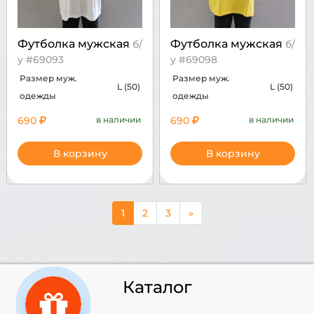
Футболка мужская
Футболка мужская
б/
б/
у #69093
у #69098
Размер муж.
Размер муж.
L (50)
L (50)
одежды
одежды
690
в наличии
690
в наличии
В корзину
В корзину
1
2
3
»
Каталог