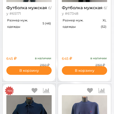
Футболка мужская
Футболка мужская
б/
б/
у #65171
у #67348
Размер муж.
Размер муж.
XL
S (46)
одежды
одежды
(52)
645
в наличии
645
в наличии
2150
2150
В корзину
В корзину
-70%