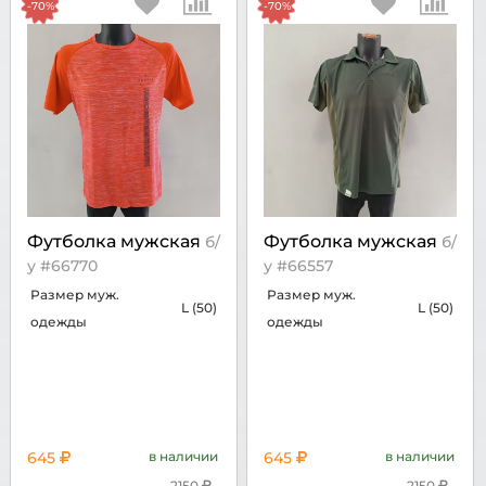
-70%
-70%
Футболка мужская
Футболка мужская
б/
б/
у #66770
у #66557
Размер муж.
Размер муж.
L (50)
L (50)
одежды
одежды
645
в наличии
645
в наличии
2150
2150