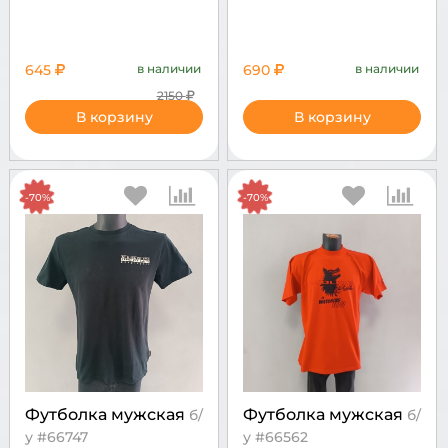
645
в наличии
690
в наличии
2150
В корзину
В корзину
-70%
-70%
Футболка мужская
Футболка мужская
б/
б/
у #66747
у #66562