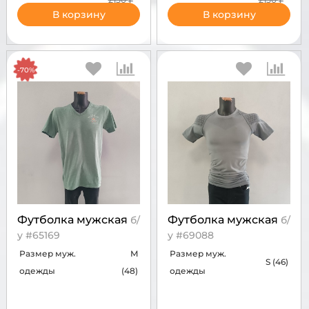
В корзину
В корзину
-70%
Футболка мужская
Футболка мужская
б/
б/
у #65169
у #69088
Размер муж.
M
Размер муж.
S (46)
одежды
(48)
одежды