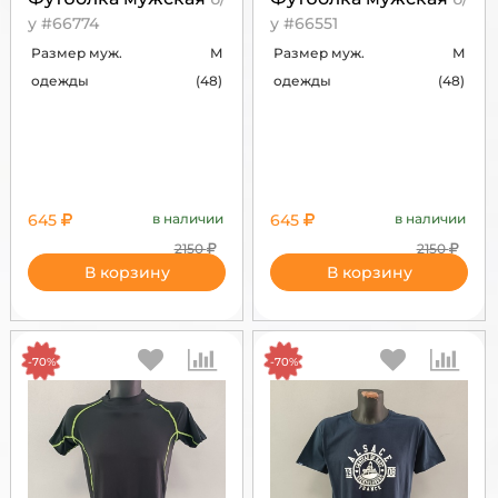
у #66774
у #66551
Размер муж.
M
Размер муж.
M
одежды
(48)
одежды
(48)
645
в наличии
645
в наличии
2150
2150
В корзину
В корзину
-70%
-70%