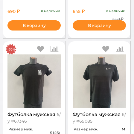
690
в наличии
645
в наличии
2150
В корзину
В корзину
-70%
Футболка мужская
Футболка мужская
б/
б/
у #67346
у #69085
Размер муж.
Размер муж.
M
S (46)