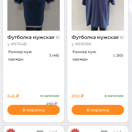
Футболка мужская
Футболка мужская
б/
б/
у #67448
у #69096
Размер муж.
Размер муж.
S (46)
L (50)
одежды
одежды
645
в наличии
690
в наличии
2150
В корзину
В корзину