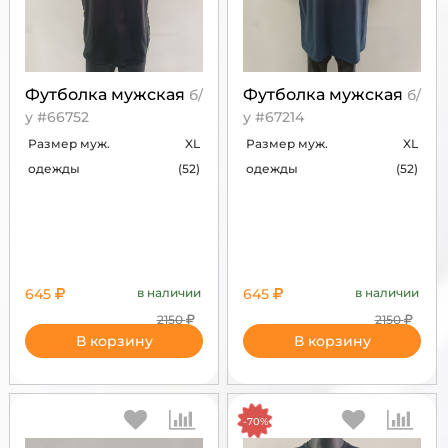
Футболка мужская
Футболка мужская
б/
б/
у #66752
у #67214
Размер муж.
XL
Размер муж.
XL
одежды
(52)
одежды
(52)
645
в наличии
645
в наличии
2150
2150
В корзину
В корзину
-70%