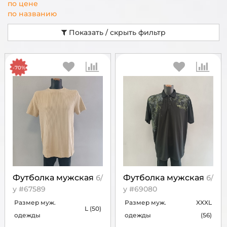
по цене
по названию
Показать / скрыть фильтр
-70%
Футболка мужская
Футболка мужская
б/
б/
у #67589
у #69080
Размер муж.
Размер муж.
XXXL
L (50)
одежды
одежды
(56)