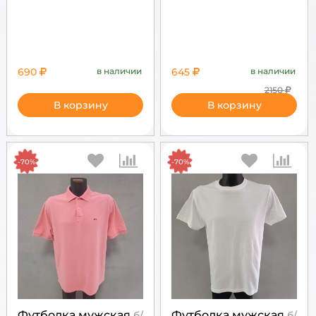
690
в наличии
645
в наличии
2150
В корзину
В корзину
-70%
-70%
Футболка мужская
Футболка мужская
б/
б/