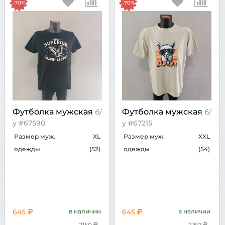
-70%
-70%
Футболка мужская
Футболка мужская
б/
б/
у #67590
у #67215
Размер муж.
XL
Размер муж.
XXL
одежды
(52)
одежды
(54)
645
в наличии
645
в наличии
2150
2150