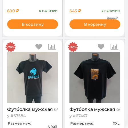
690
в наличии
645
в наличии
2150
В корзину
В корзину
-70%
-70%
Футболка мужская
Футболка мужская
б/
б/
у #67584
у #67447
Размер муж.
Размер муж.
XXL
S (46)