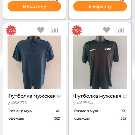
В корзину
В корзину
-70%
-70%
Футболка мужская
Футболка мужская
б/
б/
у #66775
у #67564
Размер муж.
XL
Размер муж.
XL
одежды
(52)
одежды
(52)