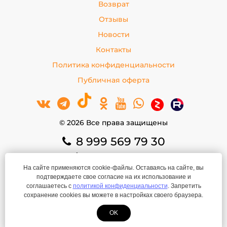
Возврат
Отзывы
Новости
Контакты
Политика конфиденциальности
Публичная оферта
© 2026 Все права защищены
8 999 569 79 30
8 999 569 79 30
На сайте применяются cookie-файлы. Оставаясь на сайте, вы
basko.rk@yandex.ru
подтверждаете свое согласие на их использование и
ИП Покрышкина Е.В.
соглашаетесь с
политикой конфиденциальности
. Запретить
ИНН: 666301737001
сохранение cookies вы можете в настройках своего браузера.
ОГРНИП: 308667314400067
OK
Создание сайта
—
ЛегионА