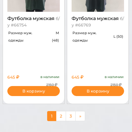
Футболка мужская
Футболка мужская
б/
б/
у #66754
у #66769
Размер муж.
M
Размер муж.
L (50)
одежды
(48)
одежды
645
в наличии
645
в наличии
2150
2150
В корзину
В корзину
1
2
3
»