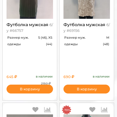
Футболка мужская
Футболка мужская
б/
б/
у #66757
у #69156
Размер муж.
S (46), XS
Размер муж.
M
одежды
(44)
одежды
(48)
645
в наличии
690
в наличии
2150
В корзину
В корзину
-70%