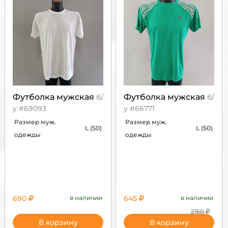
Футболка мужская
Футболка мужская
б/
б/
у #69093
у #66771
Размер муж.
Размер муж.
L (50)
L (50)
одежды
одежды
690
в наличии
645
в наличии
2150
В корзину
В корзину