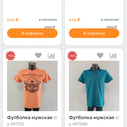
645
в наличии
645
в наличии
2150
2150
В корзину
В корзину
-70%
-70%
Футболка мужская
Футболка мужская
б/
б/
у #67212
у #67588