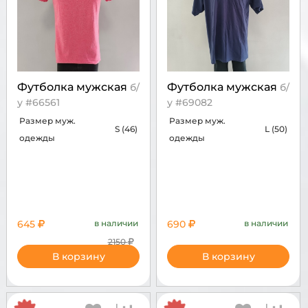
Футболка мужская
Футболка мужская
б/
б/
у #66561
у #69082
Размер муж.
Размер муж.
S (46)
L (50)
одежды
одежды
645
в наличии
690
в наличии
2150
В корзину
В корзину