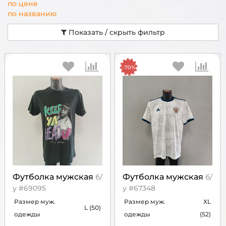
по цене
по названию
Показать / скрыть фильтр
-70%
Футболка мужская
Футболка мужская
б/
б/
у #69095
у #67348
Размер муж.
Размер муж.
XL
L (50)
одежды
одежды
(52)