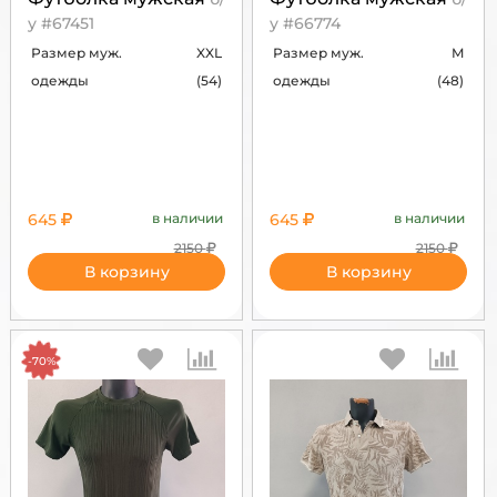
у #67451
у #66774
Размер муж.
XXL
Размер муж.
M
одежды
(54)
одежды
(48)
645
в наличии
645
в наличии
2150
2150
В корзину
В корзину
-70%