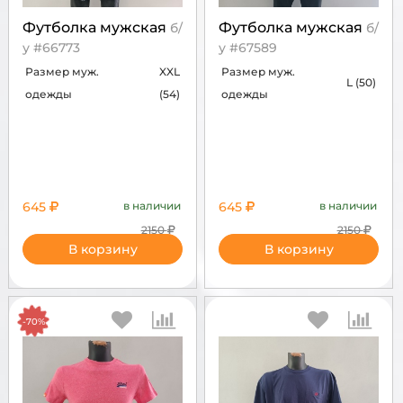
Футболка мужская
Футболка мужская
б/
б/
у #66773
у #67589
Размер муж.
XXL
Размер муж.
L (50)
одежды
(54)
одежды
645
в наличии
645
в наличии
2150
2150
В корзину
В корзину
-70%