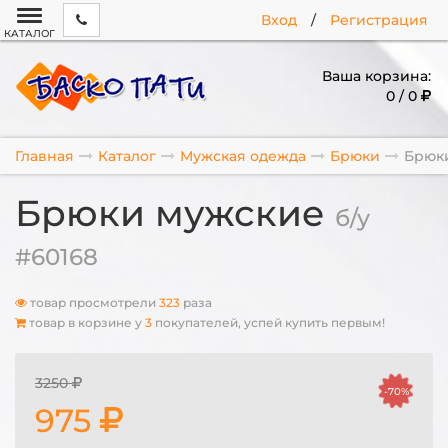
Вход
/
Регистрация
КАТАЛОГ
Ваша корзина:
0 / 0
Главная
Каталог
Мужская одежда
Брюки
Брюк
Брюки мужские
б/у
#60168
товар просмотрели
323
раза
товар в корзине у
3
покупателей, успей купить первым!
3250
-70%
975