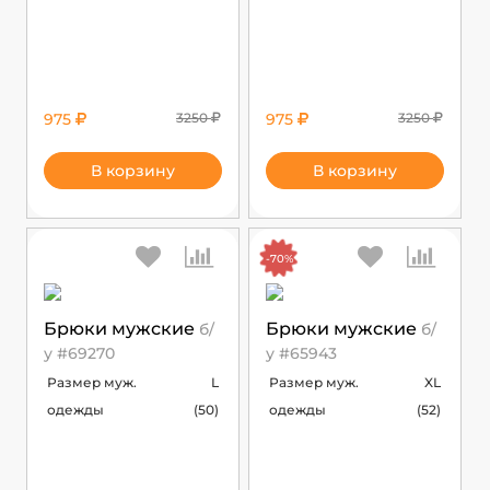
975
3250
975
3250
В корзину
В корзину
-70%
Брюки мужские
Брюки мужские
б/
б/
у #69270
у #65943
Размер муж.
L
Размер муж.
XL
одежды
(50)
одежды
(52)