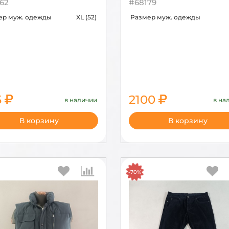
62
#68179
ер муж. одежды
XL (52)
Размер муж. одежды
5
2100
в наличии
в на
2150
В корзину
В корзину
-70%