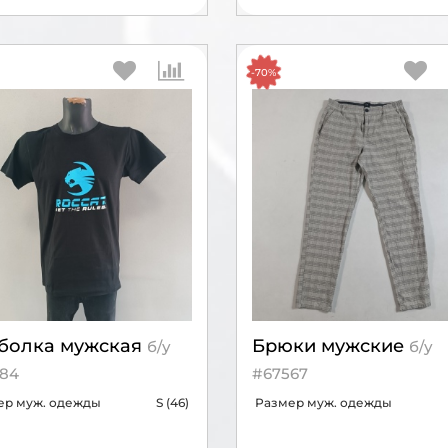
-70%
болка мужская
Брюки мужские
б/у
б/у
84
#67567
ер муж. одежды
S (46)
Размер муж. одежды