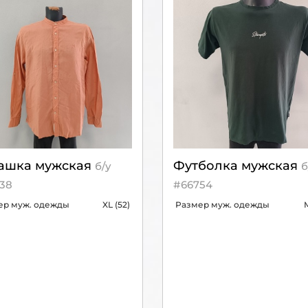
ашка мужская
Футболка мужская
б/у
б
38
#66754
ер муж. одежды
XL (52)
Размер муж. одежды
M