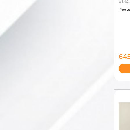
#665
оранжевый
персиковый
Разм
розовый
фиолетовый
красный
серебряный
бирюзовый
белый
желтый
64