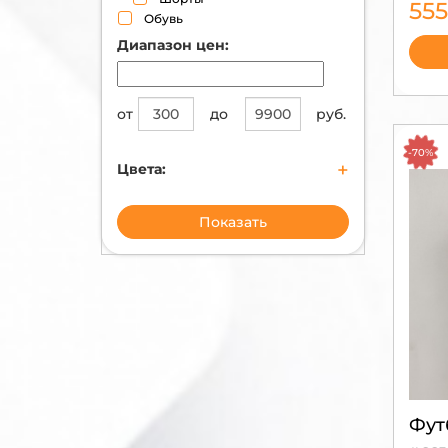
55
Обувь
Диапазон цен:
от
до
руб.
-70%
+
Цвета:
бежевый
черный
Показать
синий
коричневый
бордовый
коралловый
золотой
серый
зеленый
хаки
голубой
мультиколор
Фут
оливковый