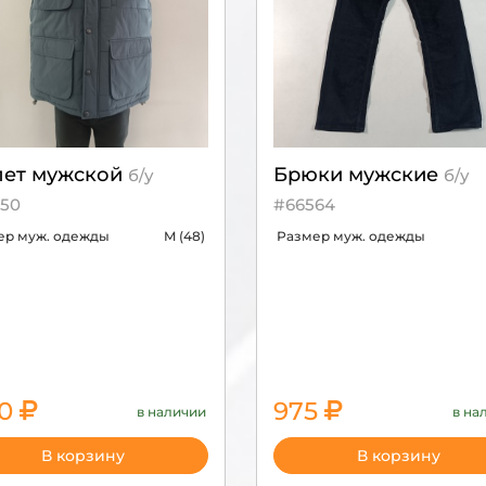
ет мужской
Брюки мужские
б/у
б/у
50
#66564
ер муж. одежды
M (48)
Размер муж. одежды
50
975
в наличии
в на
3250
В корзину
В корзину