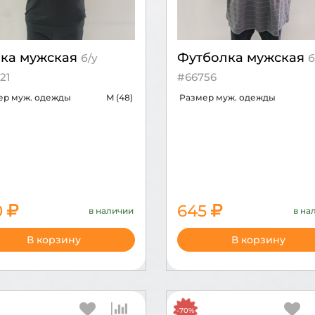
ка мужская
Футболка мужская
б/у
б
21
#66756
ер муж. одежды
M (48)
Размер муж. одежды
0
645
в наличии
в на
2150
В корзину
В корзину
-70%