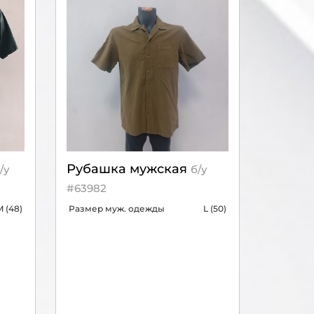
Рубашка мужская
/у
б/у
#63982
 (48)
Размер муж. одежды
L (50)