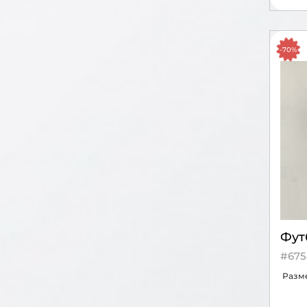
-70%
Фут
#675
Разм