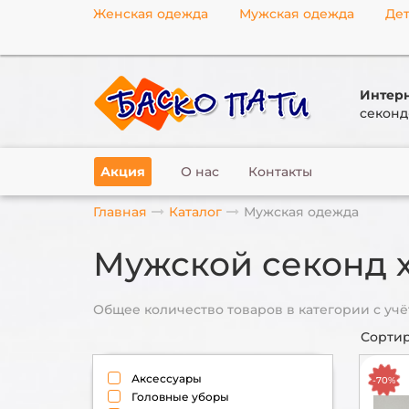
Женская одежда
Мужская одежда
Дет
Интерн
секонд
Акция
О нас
Контакты
Главная
Каталог
Мужская одежда
Мужской секонд 
Общее количество товаров в категории с учё
Сортир
Аксессуары
-70%
Головные уборы