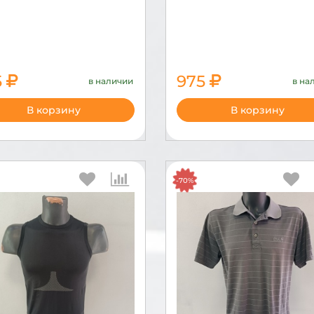
5
975
в наличии
в на
2150
3250
В корзину
В корзину
-70%