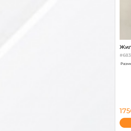
Жил
#683
Разм
17