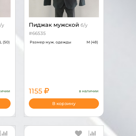
Пиджак мужской
/у
б/у
#66535
L (50)
Размер муж. одежды
M (48)
1155
личии
в наличии
3850
В корзину