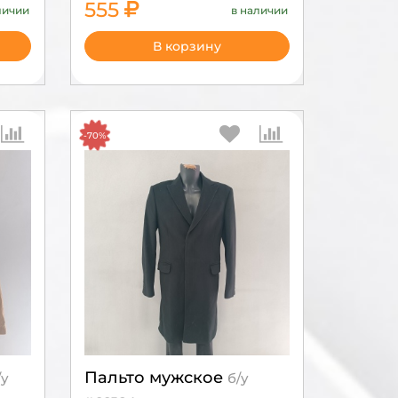
555
личии
в наличии
1850
В корзину
-70%
Пальто мужское
/у
б/у