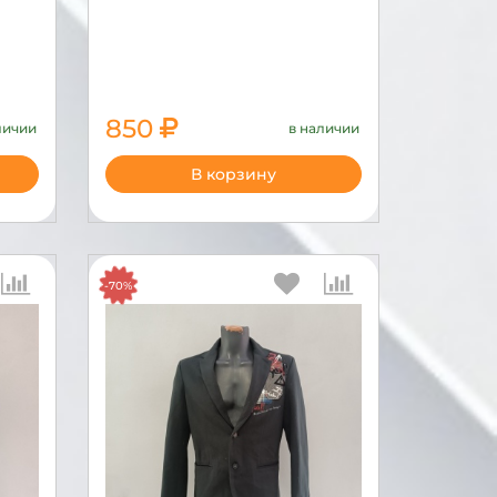
850
личии
в наличии
В корзину
-70%