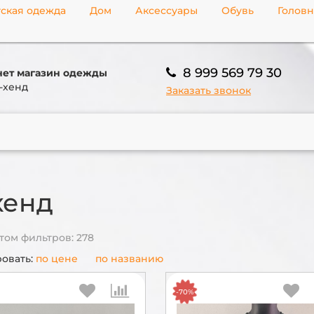
ская одежда
Дом
Аксессуары
Обувь
Голов
8 999 569 79 30
ет магазин одежды
-хенд
Заказать звонок
хенд
том фильтров: 278
овать:
по цене
по названию
-70%