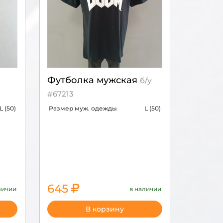
Футболка мужская
б/у
#67213
L (50)
Размер муж. одежды
L (50)
645
личии
в наличии
2150
В корзину