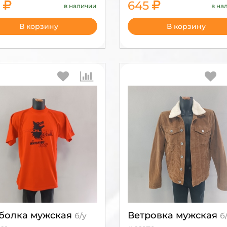
5
645
в наличии
в на
1850
2150
В корзину
В корзину
болка мужская
Ветровка мужская
б/у
б