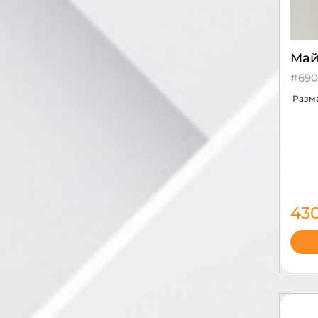
Май
#690
Разм
43