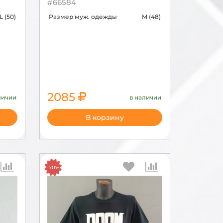
#66584
L (50)
Размер муж. одежды
M (48)
2085
личии
в наличии
6950
В корзину
-70%