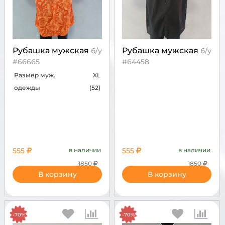
Рубашка мужская
Рубашка мужская
б/у
б/у
#66665
#64458
Размер муж.
XL
одежды
(52)
555
в наличии
555
в наличии
1850
1850
В корзину
В корзину
-70%
-70%