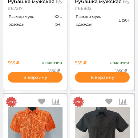
Рубашка мужская
Рубашка мужская
б/у
б/у
#67217
#66802
Размер муж.
XXL
Размер муж.
L (50)
одежды
(54)
одежды
555
в наличии
555
в наличии
1850
1850
В корзину
В корзину
-70%
-70%