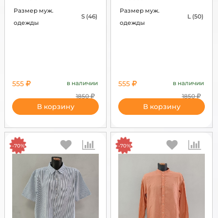
Размер муж.
Размер муж.
S (46)
L (50)
одежды
одежды
555
в наличии
555
в наличии
1850
1850
В корзину
В корзину
-70%
-70%