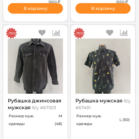
1850
1850
В корзину
В корзину
-70%
-70%
Рубашка джинсовая
Рубашка мужская
б/у
мужская
б/у #67303
#67491
Размер муж.
M
Размер муж.
L (50)
одежды
(48)
одежды