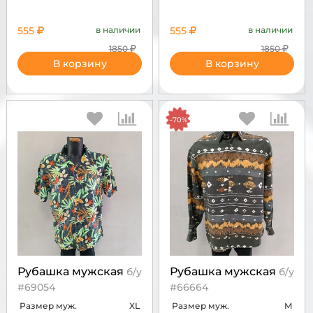
555
в наличии
555
в наличии
1850
1850
В корзину
В корзину
-70%
Рубашка мужская
Рубашка мужская
б/у
б/у
#69054
#66664
Размер муж.
XL
Размер муж.
M