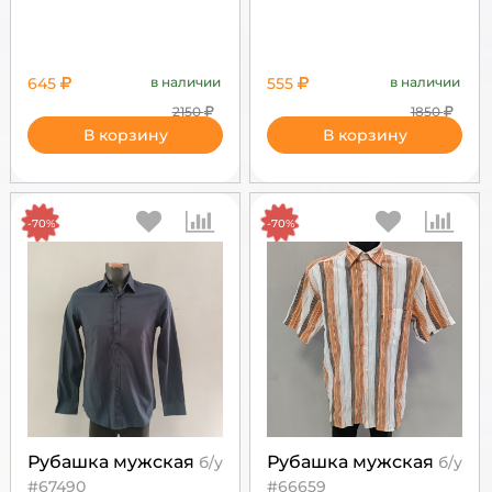
645
в наличии
555
в наличии
2150
1850
В корзину
В корзину
-70%
-70%
Рубашка мужская
Рубашка мужская
б/у
б/у
#67490
#66659