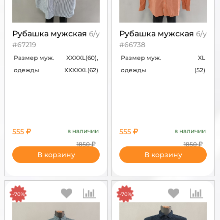
Рубашка мужская
Рубашка мужская
б/у
б/у
#67219
#66738
Размер муж.
XXXXL(60),
Размер муж.
XL
одежды
XXXXXL(62)
одежды
(52)
555
в наличии
555
в наличии
1850
1850
В корзину
В корзину
-70%
-70%