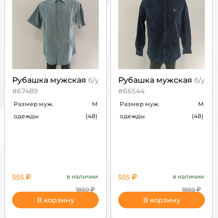
Рубашка мужская
Рубашка мужская
б/у
б/у
#67489
#66544
Размер муж.
M
Размер муж.
M
одежды
(48)
одежды
(48)
555
в наличии
555
в наличии
1850
1850
В корзину
В корзину