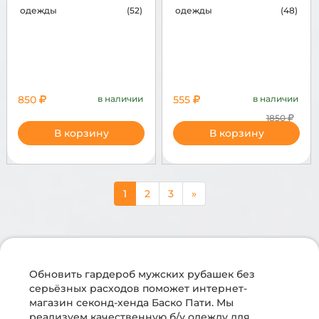
одежды
(52)
одежды
(48)
850
в наличии
555
в наличии
1850
В корзину
В корзину
1
2
3
»
Обновить гардероб мужских рубашек без
серьёзных расходов поможет интернет-
магазин секонд-хенда Баско Пати. Мы
реализуем качественную б/у одежду для