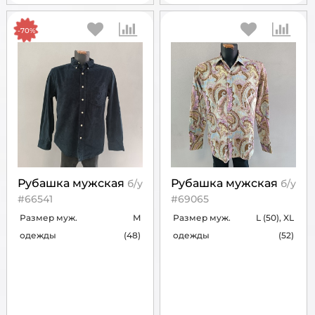
-70%
Рубашка мужская
Рубашка мужская
б/у
б/у
#66541
#69065
Размер муж.
M
Размер муж.
L (50), XL
одежды
(48)
одежды
(52)