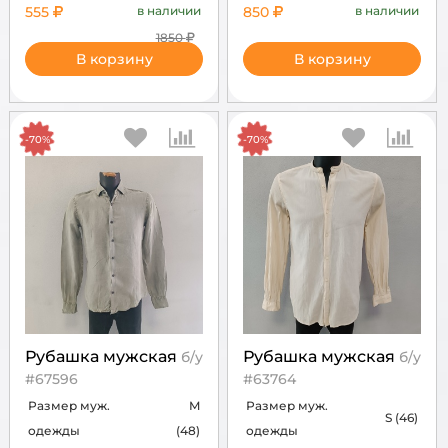
555
в наличии
850
в наличии
1850
В корзину
В корзину
-70%
-70%
Рубашка мужская
Рубашка мужская
б/у
б/у
#67596
#63764
Размер муж.
M
Размер муж.
S (46)
одежды
(48)
одежды