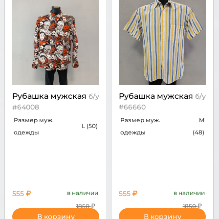
Рубашка мужская
Рубашка мужская
б/у
б/у
#64008
#66660
Размер муж.
Размер муж.
M
L (50)
одежды
одежды
(48)
555
в наличии
555
в наличии
1850
1850
В корзину
В корзину