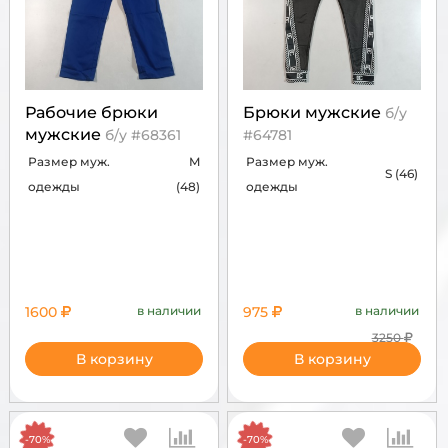
Рабочие брюки
Брюки мужские
б/у
мужские
б/у #68361
#64781
Размер муж.
M
Размер муж.
S (46)
одежды
(48)
одежды
1600
в наличии
975
в наличии
3250
В корзину
В корзину
-70%
-70%