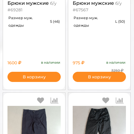
Брюки мужские
Брюки мужские
б/у
б/у
#69281
#67567
Размер муж.
Размер муж.
S (46)
L (50)
одежды
одежды
1600
в наличии
975
в наличии
3250
В корзину
В корзину