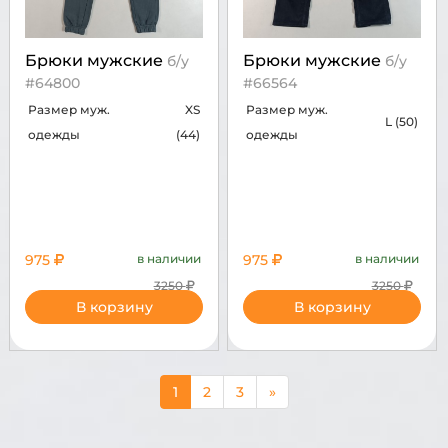
Брюки мужские
Брюки мужские
б/у
б/у
#64800
#66564
Размер муж.
XS
Размер муж.
L (50)
одежды
(44)
одежды
975
в наличии
975
в наличии
3250
3250
В корзину
В корзину
1
2
3
»