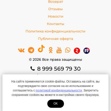
Возврат
Отзывы
Новости
Контакты
Политика конфиденциальности
Публичная оферта
© 2026 Все права защищены
8 999 569 79 30
8 999 569 79 30
На сайте применяются cookie-файлы. Оставаясь на сайте, вы
basko.rk@yandex.ru
подтверждаете свое согласие на их использование и
ИП Покрышкина Е.В.
соглашаетесь с
политикой конфиденциальности
. Запретить
ИНН: 666301737001
сохранение cookies вы можете в настройках своего браузера.
ОГРНИП: 308667314400067
OK
Создание сайта
—
ЛегионА