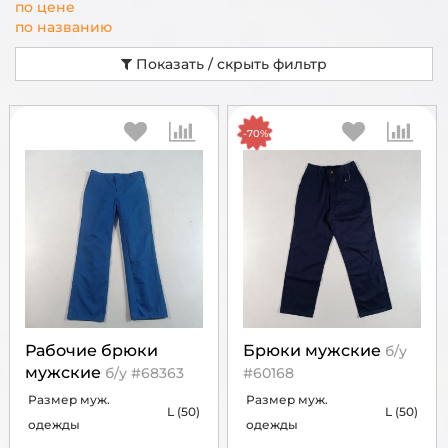
по цене
по названию
Показать / скрыть фильтр
-70%
Рабочие брюки
Брюки мужские
б/у
мужские
б/у #68363
#60168
Размер муж.
Размер муж.
L (50)
L (50)
одежды
одежды