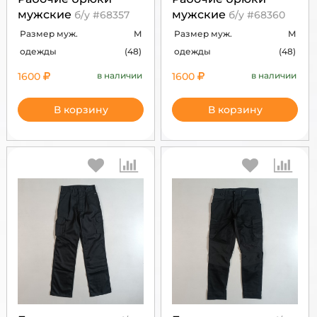
мужские
мужские
б/у #68357
б/у #68360
Размер муж.
M
Размер муж.
M
одежды
(48)
одежды
(48)
1600
в наличии
1600
в наличии
В корзину
В корзину