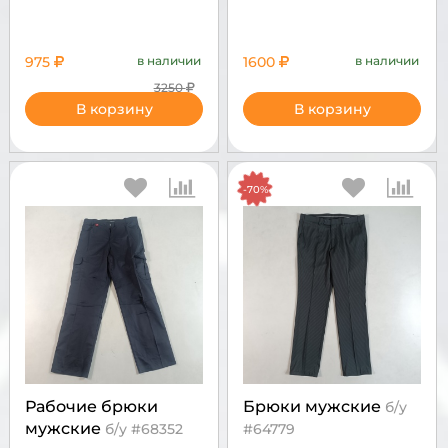
975
в наличии
1600
в наличии
3250
В корзину
В корзину
-70%
Рабочие брюки
Брюки мужские
б/у
мужские
б/у #68352
#64779