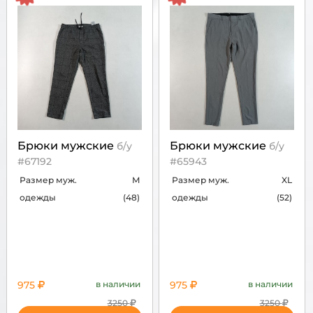
Брюки мужские
Брюки мужские
б/у
б/у
#67192
#65943
Размер муж.
M
Размер муж.
XL
одежды
(48)
одежды
(52)
975
в наличии
975
в наличии
3250
3250