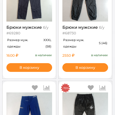
Брюки мужские
Брюки мужские
б/у
б/у
#69280
#68730
Размер муж.
XXXL
Размер муж.
S (46)
одежды
(58)
одежды
1600
в наличии
2550
в наличии
В корзину
В корзину
-70%