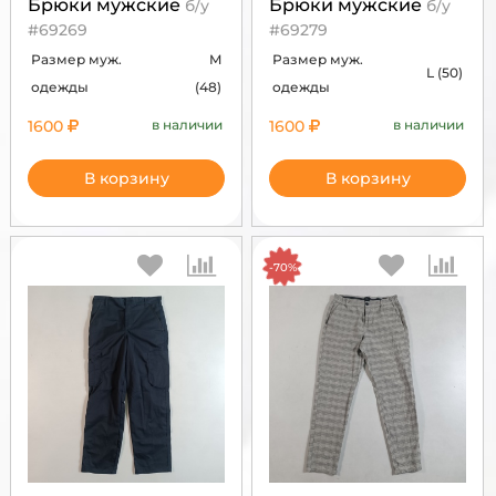
Брюки мужские
Брюки мужские
б/у
б/у
#69269
#69279
Размер муж.
M
Размер муж.
L (50)
одежды
(48)
одежды
1600
в наличии
1600
в наличии
В корзину
В корзину
-70%