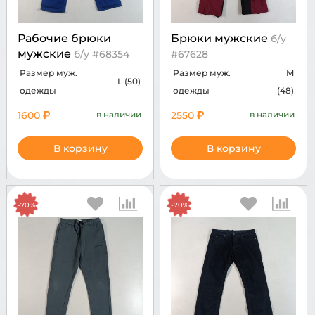
Рабочие брюки
Брюки мужские
б/у
мужские
б/у #68354
#67628
Размер муж.
Размер муж.
M
L (50)
одежды
одежды
(48)
1600
в наличии
2550
в наличии
В корзину
В корзину
-70%
-70%